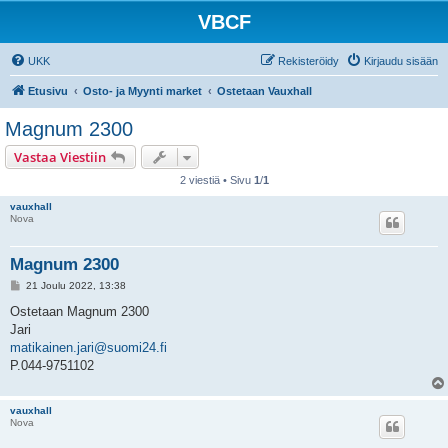
VBCF
UKK
Rekisteröidy
Kirjaudu sisään
Etusivu
Osto- ja Myynti market
Ostetaan Vauxhall
Magnum 2300
Vastaa Viestiin
2 viestiä • Sivu
1
/
1
vauxhall
Nova
Magnum 2300
V
21 Joulu 2022, 13:38
i
e
Ostetaan Magnum 2300
s
Jari
t
i
matikainen.jari@suomi24.fi
P.044-9751102
vauxhall
Nova