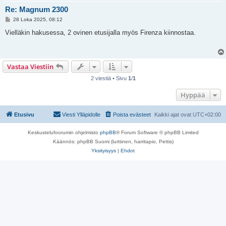
Re: Magnum 2300
V
28 Loka 2025, 08:12
i
e
Vielläkin hakusessa, 2 ovinen etusijalla myös Firenza kiinnostaa.
s
t
i
Vastaa Viestiin
2 viestiä • Sivu
1
/
1
Hyppää
Etusivu
Viesti Ylläpidolle
Poista evästeet
Kaikki ajat ovat
UTC+02:00
Keskustelufoorumin ohjelmisto
phpBB
® Forum Software © phpBB Limited
Käännös: phpBB Suomi (lurttinen, harritapio, Pettis)
Yksityisyys
|
Ehdot