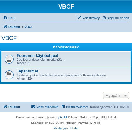
VBCF
UKK
Rekisteröidy
Kirjaudu sisään
Etusivu
VBCF
VBCF
Keskustelualue
Foorumin käyttöohjeet
Jos foorumissa jokin mietityttää...
Aiheet:
3
Tapahtumat
Tiedätkö jonkun mielenkiintoisen tapahtuman? Kerro meillekkin.
Aiheet:
134
Hyppää
Etusivu
Viesti Ylläpidolle
Poista evästeet
Kaikki ajat ovat
UTC+02:00
Keskustelufoorumin ohjelmisto
phpBB
® Forum Software © phpBB Limited
Käännös: phpBB Suomi (lurttinen, harritapio, Pettis)
Yksityisyys
|
Ehdot