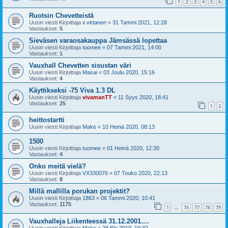
1
2
3
4
5
6
Ruotsin Chevetteistä
Uusin viesti Kirjoittaja
v.virtanen
«
31 Tammi 2021, 12:28
Vastaukset:
5
Sieväsen varaosakauppa Jämsässä lopettaa
Uusin viesti Kirjoittaja
tuomee
«
07 Tammi 2021, 14:00
Vastaukset:
1
Vauxhall Chevetten sisustan väri
Uusin viesti Kirjoittaja
Masai
«
03 Joulu 2020, 15:16
Vastaukset:
4
Käyttikseksi -75 Viva 1.3 DL
Uusin viesti Kirjoittaja
vivamanTT
«
11 Syys 2020, 18:41
Vastaukset:
25
1
2
heittostartti
Uusin viesti Kirjoittaja
Make
«
10 Heinä 2020, 08:13
1500
Uusin viesti Kirjoittaja
tuomee
«
01 Heinä 2020, 12:30
Vastaukset:
4
Onko meitä vielä?
Uusin viesti Kirjoittaja
VX330076
«
07 Touko 2020, 22:13
Vastaukset:
8
Millä mallilla porukan projektit?
Uusin viesti Kirjoittaja
1863
«
06 Tammi 2020, 10:41
Vastaukset:
1175
1
76
77
78
79
…
Vauxhalleja Liikenteessä 31.12.2001....
Uusin viesti Kirjoittaja
Make
«
28 Elo 2019, 19:32