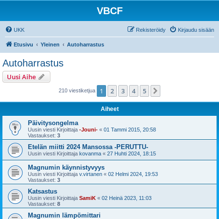
VBCF
UKK
Rekisteröidy
Kirjaudu sisään
Etusivu
Yleinen
Autoharrastus
Autoharrastus
Uusi Aihe
1
2
3
4
5
Seuraava
210 viestiketjua
Aiheet
Päivitysongelma
Uusin viesti Kirjoittaja
-Jouni-
«
01 Tammi 2015, 20:58
Vastaukset:
3
Etelän miitti 2024 Mansossa -PERUTTU-
Uusin viesti Kirjoittaja
kovanma
«
27 Huhti 2024, 18:15
Magnumin käynnistyvyys
Uusin viesti Kirjoittaja
v.virtanen
«
02 Helmi 2024, 19:53
Vastaukset:
3
Katsastus
Uusin viesti Kirjoittaja
SamiK
«
02 Heinä 2023, 11:03
Vastaukset:
8
Magnumin lämpömittari