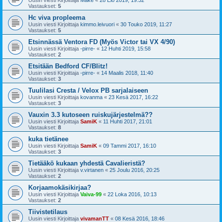
Vastaukset:
5
Hc viva propleema
Uusin viesti Kirjoittaja
kimmo.leivuori
«
30 Touko 2019, 11:27
Vastaukset:
5
Etsinnässä Ventora FD (Myös Victor tai VX 4/90)
Uusin viesti Kirjoittaja
-pirre-
«
12 Huhti 2019, 15:58
Vastaukset:
2
Etsitään Bedford CF/Blitz!
Uusin viesti Kirjoittaja
-pirre-
«
14 Maalis 2018, 11:40
Vastaukset:
3
Tuulilasi Cresta / Velox PB sarjalaiseen
Uusin viesti Kirjoittaja
kovanma
«
23 Kesä 2017, 16:22
Vastaukset:
3
Vauxin 3.3 kutoseen ruiskujärjestelmä??
Uusin viesti Kirjoittaja
SamiK
«
11 Huhti 2017, 21:01
Vastaukset:
8
kuka tietänee
Uusin viesti Kirjoittaja
SamiK
«
09 Tammi 2017, 16:10
Vastaukset:
3
Tietääkö kukaan yhdestä Cavalieristä?
Uusin viesti Kirjoittaja
v.virtanen
«
25 Joulu 2016, 20:25
Vastaukset:
2
Korjaamokäsikirjaa?
Uusin viesti Kirjoittaja
Vaiva-99
«
22 Loka 2016, 10:13
Vastaukset:
2
Tiivistetilaus
Uusin viesti Kirjoittaja
vivamanTT
«
08 Kesä 2016, 18:46