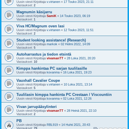
Uusin viesti Kirjoittaja
v.virtanen
«
17 Touko 2023, 21:11
Vastaukset:
2
Magnumin käsijarru
Uusin viesti Kirjoittaja
SamiK
«
14 Touko 2023, 06:19
Vastaukset:
1
Viva HC/Magnum oven lasi
Uusin viesti Kirjoittaja
v.virtanen
«
12 Touko 2023, 11:51
Vastaukset:
2
Student looking assistance! (Research)
Uusin viesti Kirjoittaja
markok
«
02 Helmi 2022, 14:09
Vastaukset:
5
Autoharrastus ja tiedon etsintä
Uusin viesti Kirjoittaja
vivamanTT
«
28 Loka 2021, 20:20
Vastaukset:
10
Kimppa hankintaa PC sarjan tuulilasille
Uusin viesti Kirjoittaja
kovanma
«
16 Loka 2021, 19:23
Vauxhall Cavalier Coupe
Uusin viesti Kirjoittaja
v.virtanen
«
10 Loka 2021, 13:14
Vastaukset:
5
Tuulilasin kimppa hankinta PC Crestaan / Viscountiin
Uusin viesti Kirjoittaja
kovanma
«
02 Loka 2021, 12:26
Vivan jarrupääsylinteri
Uusin viesti Kirjoittaja
vivamanTT
«
28 Heinä 2021, 22:10
Vastaukset:
2
PB
Uusin viesti Kirjoittaja
RBL919
«
14 Huhti 2021, 20:43
Vastaukset:
79