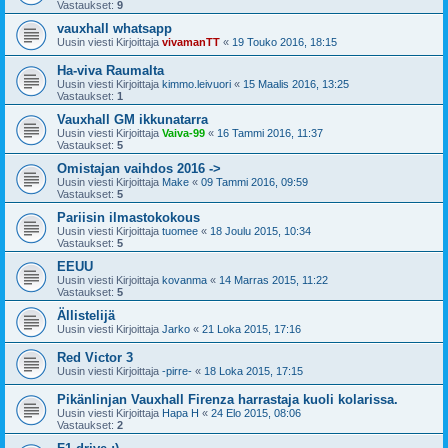
Vastaukset:
9
vauxhall whatsapp
Uusin viesti Kirjoittaja
vivamanTT
«
19 Touko 2016, 18:15
Ha-viva Raumalta
Uusin viesti Kirjoittaja
kimmo.leivuori
«
15 Maalis 2016, 13:25
Vastaukset:
1
Vauxhall GM ikkunatarra
Uusin viesti Kirjoittaja
Vaiva-99
«
16 Tammi 2016, 11:37
Vastaukset:
5
Omistajan vaihdos 2016 ->
Uusin viesti Kirjoittaja
Make
«
09 Tammi 2016, 09:59
Vastaukset:
5
Pariisin ilmastokokous
Uusin viesti Kirjoittaja
tuomee
«
18 Joulu 2015, 10:34
Vastaukset:
5
EEUU
Uusin viesti Kirjoittaja
kovanma
«
14 Marras 2015, 11:22
Vastaukset:
5
Ällistelijä
Uusin viesti Kirjoittaja
Jarko
«
21 Loka 2015, 17:16
Red Victor 3
Uusin viesti Kirjoittaja
-pirre-
«
18 Loka 2015, 17:15
Pikänlinjan Vauxhall Firenza harrastaja kuoli kolarissa.
Uusin viesti Kirjoittaja
Hapa H
«
24 Elo 2015, 08:06
Vastaukset:
2