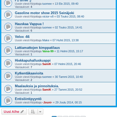
F1 drive :)
Uusin viesti Kirjoittaja
tuomee
«
13 Elo 2015, 09:40
Vastaukset:
4
Gasoline motor show 2015 Seinäjoki
Uusin viesti Kirjoittaja
victor-v8
«
03 Touko 2015, 08:40
Hauskaa Vappua !
Uusin viesti Kirjoittaja
tuomee
«
02 Touko 2015, 14:41
Vastaukset:
6
Velox -66
Uusin viesti Kirjoittaja
Make
«
07 Huhti 2015, 13:38
Lattiamattojen kimppatilaus
Uusin viesti Kirjoittaja
Vaiva-99
«
11 Helmi 2015, 15:17
Vastaukset:
1
Hiekkapuhalluskuappi
Uusin viesti Kirjoittaja
SamiK
«
07 Helmi 2015, 20:46
Vastaukset:
7
Kytkentäkaavioita
Uusin viesti Kirjoittaja
tuomee
«
30 Tammi 2015, 10:40
Vastaukset:
2
Maalauksia ja pinnoituksia.
Uusin viesti Kirjoittaja
SamiK
«
27 Tammi 2015, 20:52
Vastaukset:
1
Entisöintipyyntö
Uusin viesti Kirjoittaja
-Jouni-
«
29 Joulu 2014, 00:15
Uusi Aihe