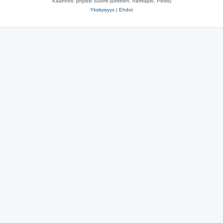
Käännös: phpBB Suomi (lurttinen, harritapio, Pettis)
Yksityisyys
|
Ehdot